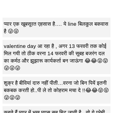
प्यार एक खूबसूरत एहसास है…. ये line बिलकुल बकवास
है 😜😜
valentine day आ रहा है , अगर 13 फरवरी तक कोई
मिल गयी तो ठीक वरना 14 फरवरी की सुबह बजरंग दल
का कर्मठ और झुझारू कार्यकर्ता बन जाऊंगा 😂😂😝😝
😜😜😜
शुक्र है बीवियां दारु नहीं पीती…वरना जो बिन पियें इतनी
बकबक करती हो..पी ले तो कोहराम मचा दे !!😂😂😝😝
😜😜😜
कहते हैं प्यार में भूख प्यास सब मिट जाती है , तो ये प्रेमी