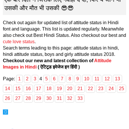
उसकी और मौत भी उसकी 😎😎
Check out again for updated list of attitude status in Hindi
font and language. This list is updated regularly. Meanwhile
also check out Best Hindi Status. Also checkout our best and
cute love status
.
Search terms leading to this page: attitude status in hindi,
hindi attitude status, boys and girly attitude status 2018.
Checkout our new and latest collection of
Attitude
Images in Hindi
( ऐटिटूड इमेजेज इन हिंदी )
Page:
1
2
3
4
5
6
7
8
9
10
11
12
13
14
15
16
17
18
19
20
21
22
23
24
25
26
27
28
29
30
31
32
33